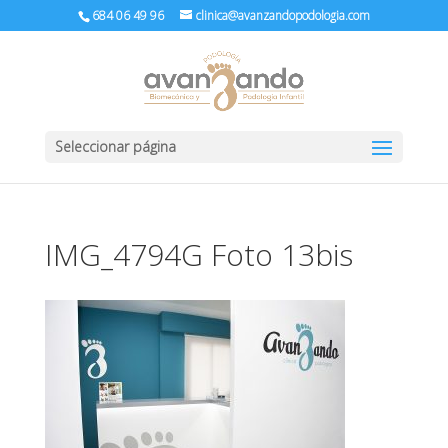
684 06 49 96
clinica@avanzandopodologia.com
Seleccionar página
IMG_4794G Foto 13bis