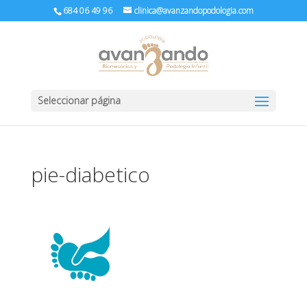
684 06 49 96
clinica@avanzandopodologia.com
Seleccionar página
pie-diabetico