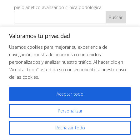
pie diabetico avanzando clínica podológica
Valoramos tu privacidad
Usamos cookies para mejorar su experiencia de
navegación, mostrarle anuncios o contenidos
Todos los derechos reservados |
Aviso Legal
| Diseño
personalizados y analizar nuestro tráfico. Al hacer clic en
Web
Infor Xàtiva
“Aceptar todo” usted da su consentimiento a nuestro uso
de las cookies.
Aceptar todo
Personalizar
Rechazar todo