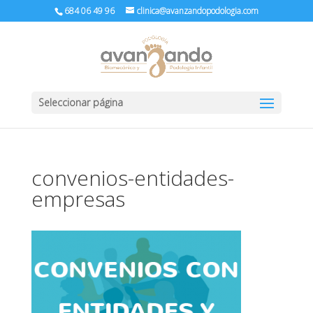
684 06 49 96
clinica@avanzandopodologia.com
Seleccionar página
convenios-entidades-
empresas