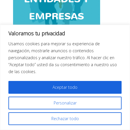
Valoramos tu privacidad
Convenios con entidades y empresas – Avanzando
Usamos cookies para mejorar su experiencia de
clínica podológica
navegación, mostrarle anuncios o contenidos
personalizados y analizar nuestro tráfico. Al hacer clic en
“Aceptar todo” usted da su consentimiento a nuestro uso
de las cookies.
Aceptar todo
Todos los derechos reservados |
Aviso Legal
| Diseño
Web
Infor Xàtiva
Personalizar
Rechazar todo