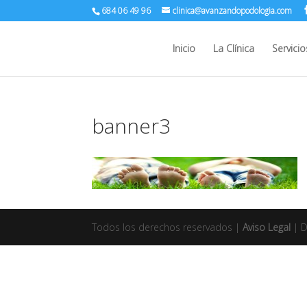
684 06 49 96
clinica@avanzandopodologia.com
Inicio
La Clínica
Servicio
banner3
Todos los derechos reservados |
Aviso Legal
| 