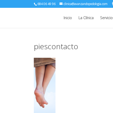
684 06 49 96
clinica@avanzandopodologia.com
Inicio
La Clínica
Servicio
piescontacto