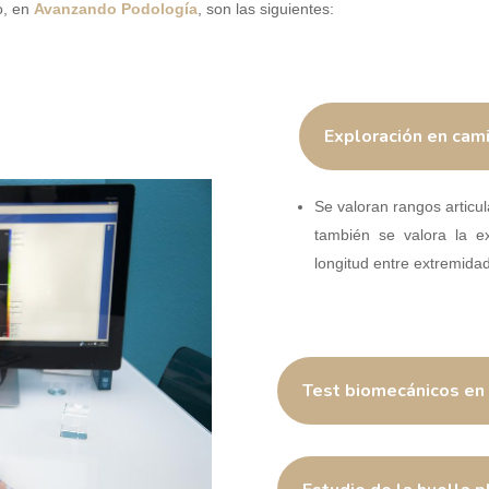
o, en
Avanzando Podología
, son las siguientes:
Exploración en cami
Se valoran rangos articul
también se valora la ex
longitud entre extremidad
Test biomecánicos en 